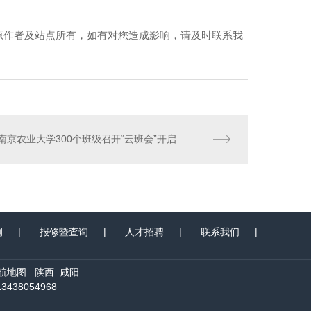
原作者及站点所有，如有对您造成影响，请及时联系我
南京农业大学300个班级召开“云班会”开启新学期
例
|
报修暨查询
|
人才招聘
|
联系我们
|
航地图
陕西
咸阳
38054968