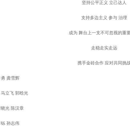
坚持公平正义 立己达人
支持多边主义 参与 治理
成为 舞台上一支不可忽视的重
走稳走实走远
携手金砖合作 应对共同挑
空调安装
成都热水器安装
 龚雪辉
立飞 郭晗光
光 陈汉章
 孙志伟