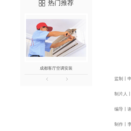
热门推荐
成都客厅空调安装
成都小区
监制丨申勇
制片人丨马
编导丨谢晓
制作丨李铄