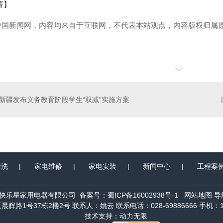
菁】
中国新闻网，内容均来自于互联网，不代表本站观点，内容版权归属
！
新疆发布义务教育阶段学生“双减”实施方案
清洗
|
家电维修
|
家电安装
|
新闻中心
|
工程案
快乐星家用电器有限公司 备案号：
蜀ICP备16002938号-1
网站地图
导
辉路1号37栋2楼2号 联系人：姚云 联系电话：028-69886666 手机：134
技术支持：
动力无限